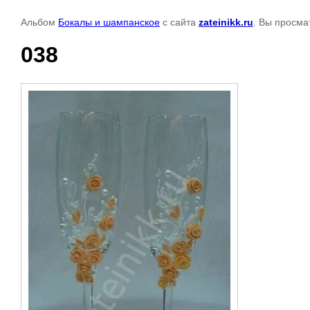
Альбом
Бокалы и шампанское
с сайта
zateinikk.ru
. Вы просма
038