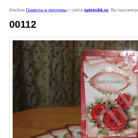
Альбом
Грамоты и дипломы
с сайта
zateinikk.ru
. Вы просматр
00112