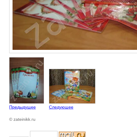
Предыдущее
Следующее
© zateinikk.ru